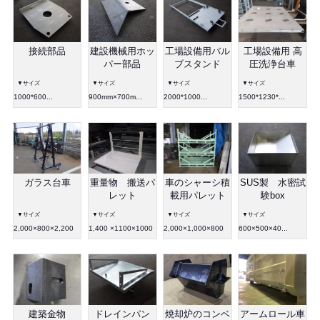
接続部品
建設機械用ホッ
工場設備用バル
工場設備用 高
パー部品
ブスタンド
圧洗浄台車
▼サイズ
▼サイズ
▼サイズ
▼サイズ
1000*600...
900mm×700m...
2000*1000...
1500*1230*...
ガラス台車
重量物 搬送パ
車のシャーシ積
SUS製 水密試
レット
載用パレット
験box
▼サイズ
▼サイズ
▼サイズ
▼サイズ
2,000×800×2,200
1,400 ×1100×1000
2,000×1,000×800
600×500×40...
建築金物
ドレインパン
焼却炉のコンベ
アームロール車