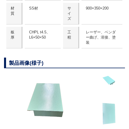
材
SS材
サ
900×350×200
質
イ
ズ
板
CHPL t4.5、
工
レーザー、ベンダ
厚
L6×50×50
程
ー曲げ、溶接、塗
装
製品画像(様子)