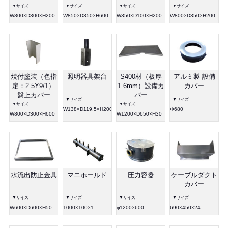
▼サイズ
▼サイズ
▼サイズ
▼サイズ
W800×D300×H200
W850×D350×H600
W350×D100×H200
W800×D350×H200
焼付塗装（色指
照明器具架台
S400材（板厚
アルミ製 設備
定：2.5Y9/1）
1.6mm）設備カ
カバー
盤上カバー
バー
▼サイズ
▼サイズ
▼サイズ
▼サイズ
W138×D119.5×H200
Φ680
W800×D300×H600
W1200×D650×H30
水流出防止金具
マニホールド
圧力容器
ケーブルダクト
カバー
▼サイズ
▼サイズ
▼サイズ
▼サイズ
W600×D600×H50
1000×100×1...
φ1200×600
690×450×24...