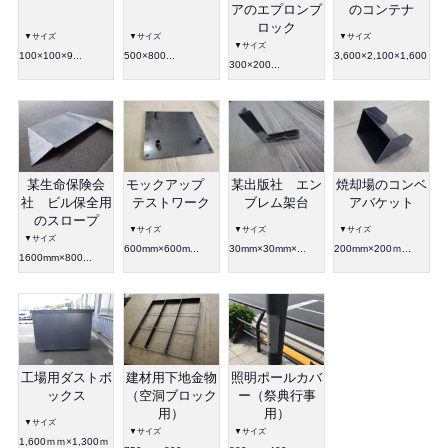
アのエプロンブ
のコンテナ
ロック
▼サイズ
▼サイズ
▼サイズ
▼サイズ
100×100×9...
500×800...
3,600×2,100×1,600
300×200...
某生命保険会
モックアップ
某出版社 エン
焼却場のコンベ
社 ビル保全用
テストワーク
ブレム架台
アバケット
のスロープ
▼サイズ
▼サイズ
▼サイズ
▼サイズ
600mm×600m...
30mm×30mm×...
200mm×200ｍ...
1600mm×800...
工場用ダストボ
建材用下地金物
照明ポールカバ
ックス
（空洞ブロック
ー（祭典行事
用）
用）
▼サイズ
▼サイズ
▼サイズ
1,600ｍｍ×1,300ｍ