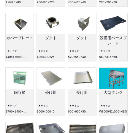
1.6×25×80
200×80×220...
400×400×40...
200×200×20...
カバープレート
ダクト
ダクト
設備用ベースプ
レート
▼サイズ
▼サイズ
▼サイズ
▼サイズ
140×170×80...
420×390×25...
570×550×40...
560×315×60...
回収箱
受け皿
受け皿
大型タンク
▼サイズ
▼サイズ
▼サイズ
▼サイズ
1700×1400×...
1000×600×5...
600×600×50...
W3000*D1000*H2500