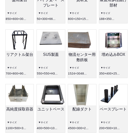
盤用架台
パイプ受ベース
資材受
装置用多段曲げ
プレート
部材
▼サイズ
▼サイズ
▼サイズ
▼サイズ
850×600×30...
50×300×66...
800×150×15...
188×350...
リアクトル架台
SUS製蓋
物流センター用
埋め込みBOX
敷鉄板
▼サイズ
▼サイズ
▼サイズ
▼サイズ
700×800×90...
550×550×H3...
1524×3048...
350×400×25...
高純度採取容器
ユニットベース
配線ダクト
ベースプレート
▼サイズ
▼サイズ
▼サイズ
▼サイズ
1100×500×3...
400×500×10...
4500×300×2...
200×500×10...