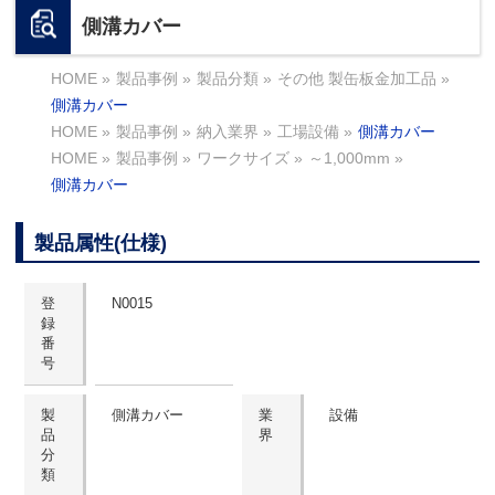
側溝カバー
HOME
»
製品事例
»
製品分類
»
その他 製缶板金加工品
»
側溝カバー
HOME
»
製品事例
»
納入業界
»
工場設備
»
側溝カバー
HOME
»
製品事例
»
ワークサイズ
»
～1,000mm
»
側溝カバー
製品属性(仕様)
登
N0015
録
番
号
製
側溝カバー
業
設備
品
界
分
類