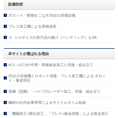
設備技術
大ロット・数物をこなす25台の溶接設備
プレス加工機による厚物成形
４. １ｍサイズの長尺品の曲げ（ベンディング）もOK
本サイトが選ばれる理由
t4.5～t12.0の中厚・厚板板金加工と溶接・組み立て
25台の溶接機とロボット溶接・プレス加工機による 大ロッ
ト・量産対応
形鋼（型鋼）・パイプのレーザー加工、溶接、組み立て
鋼材の社内在庫管理によるサイクルタイム短縮
「機械加工+製缶加工」「プレス+板金溶接」による複合加工