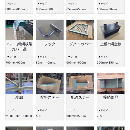
▼サイズ
▼サイズ
▼サイズ
▼サイズ
800mm×800m...
800mm×800m...
65mm×65mm×...
130mm×20mm...
アルミ縞鋼板製
フック
ダクトカバー
上部H鋼金物
カバー品
▼サイズ
▼サイズ
▼サイズ
▼サイズ
700mm×600m...
80mm×40mm...
600mm×600m...
150mm×350m...
歩廊
配管ステー
配管ステー
接続部品
▼サイズ
▼サイズ
▼サイズ
▼サイズ
w2,000×D1,000×H4,000
500...
600mm×500m...
700...