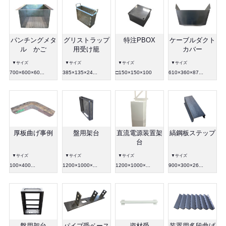
パンチングメタ
グリストラップ
特注PBOX
ケーブルダクト
ル かご
用受け籠
カバー
▼サイズ
▼サイズ
▼サイズ
▼サイズ
700×600×60...
385×135×24...
□150×150×100
610×360×87...
厚板曲げ事例
盤用架台
直流電源装置架
縞鋼板ステップ
台
▼サイズ
▼サイズ
▼サイズ
▼サイズ
100×400...
1200×1000×...
1200×1000×...
900×300×26...