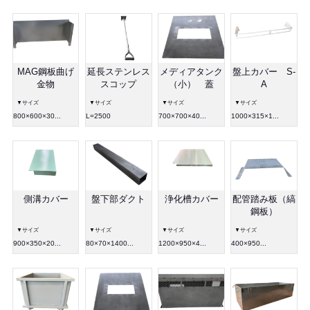
MAG鋼板曲げ
延長ステンレス
メディアタンク
盤上カバー S-
金物
スコップ
（小） 蓋
A
▼サイズ
▼サイズ
▼サイズ
▼サイズ
800×600×30...
L=2500
700×700×40...
1000×315×1...
側溝カバー
盤下部ダクト
浄化槽カバー
配管踏み板（縞
鋼板）
▼サイズ
▼サイズ
▼サイズ
▼サイズ
900×350×20...
80×70×1400...
1200×950×4...
400×950...