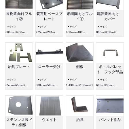
果樹園向けフル
装置用ベースプ
果樹園向けフル
建設業界向け
イ②
レート
イ①
カバー
▼サイズ
▼サイズ
▼サイズ
▼サイズ
600mm×400m...
275mm×284m...
600mm×400m...
800㎜×200㎜×...
治具プレート
ローラー受け
側板
ポ－ルパレッ
ト フック部品
▼サイズ
▼サイズ
▼サイズ
▼サイズ
65mm×65mm×...
800mm×50mm...
1,430mm×150mm×200mm
60mm×30mm...
ステンレス製ド
ウエイト
治具
パレット部品
ラム側板