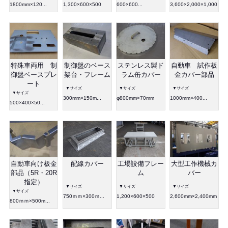
1800mm×120...
1,300×600×500
600×600...
3,600×2,000×1,000
特殊車両用 制
制御盤のベース
ステンレス製ド
自動車 試作板
御盤ベースプレ
架台・フレーム
ラム缶カバー
金カバー部品
ート
▼サイズ
▼サイズ
▼サイズ
▼サイズ
300mm×150m...
φ800mm×70mm
1000mm×400...
500×400×50...
自動車向け板金
配線カバー
工場設備フレー
大型工作機械カ
部品（5R・20R
ム
バー
指定）
▼サイズ
▼サイズ
▼サイズ
▼サイズ
750ｍｍ×300ｍ...
1,200×600×500
2,600mm×2,400mm
800ｍｍ×500m...