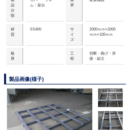
品
ム・架台
界
分
類
材
SS400
サ
2000ｍｍ×2000
質
イ
ｍｍ×100ｍｍ
ズ
板
工
切断・曲げ・溶
厚
程
接・組立
製品画像(様子)