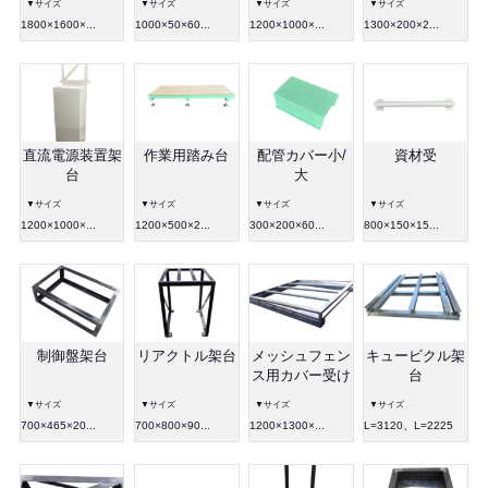
▼サイズ
▼サイズ
▼サイズ
▼サイズ
1800×1600×...
1000×50×60...
1200×1000×...
1300×200×2...
直流電源装置架
作業用踏み台
配管カバー小/
資材受
台
大
▼サイズ
▼サイズ
▼サイズ
▼サイズ
1200×1000×...
1200×500×2...
300×200×60...
800×150×15...
制御盤架台
リアクトル架台
メッシュフェン
キュービクル架
ス用カバー受け
台
▼サイズ
▼サイズ
▼サイズ
▼サイズ
700×465×20...
700×800×90...
1200×1300×...
L=3120、L=2225