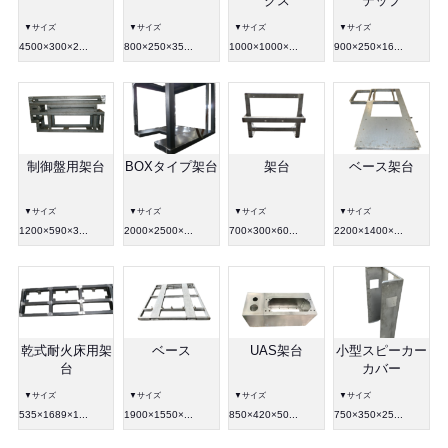
クス
テップ
▼サイズ
▼サイズ
▼サイズ
▼サイズ
4500×300×2...
800×250×35...
1000×1000×...
900×250×16...
制御盤用架台
BOXタイプ架台
架台
ベース架台
▼サイズ
▼サイズ
▼サイズ
▼サイズ
1200×590×3...
2000×2500×...
700×300×60...
2200×1400×...
乾式耐火床用架
ベース
UAS架台
小型スピーカー
台
カバー
▼サイズ
▼サイズ
▼サイズ
▼サイズ
535×1689×1...
1900×1550×...
850×420×50...
750×350×25...