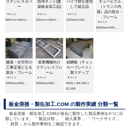
ステンレスカバ
防球ネット(建
パイプ材を使用
キュービクル
ー
築板金加工品)
して組立品
（トランス内
蔵）品の架台・
▼サイズ
▼サイズ
▼サイズ
フレーム
900ｍｍ×600ｍ...
250ｍｍ×250ｍ...
1200mm×100...
▼サイズ
6000mm×400...
建築・住宅等の
産業機械向け
縞鋼板（チェッ
工事足場となる
ステンレスフレ
カープレート）
架台・フレーム
ーム
製ステップ
▼サイズ
▼サイズ
▼サイズ
1800mm×900...
2000mm×800...
H400 x W1,000 x
D1,000
板金溶接・製缶加工.COM の製作実績 分類一覧
板金溶接・製缶加工.COMが過去に製作した製品事例を4つに分
類しています。「 製品分類 」「 納入業界 」「 ワークサイズ 」
「 材質 」から製作事例をご確認できます。