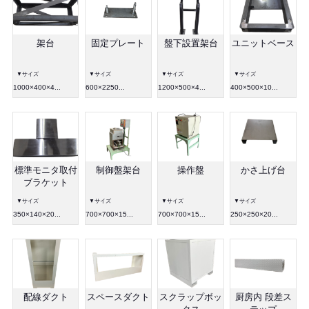
架台
固定プレート
盤下設置架台
ユニットベース
▼サイズ
▼サイズ
▼サイズ
▼サイズ
1000×400×4...
600×2250...
1200×500×4...
400×500×10...
標準モニタ取付
制御盤架台
操作盤
かさ上げ台
ブラケット
▼サイズ
▼サイズ
▼サイズ
▼サイズ
350×140×20...
700×700×15...
700×700×15...
250×250×20...
配線ダクト
スペースダクト
スクラップボッ
厨房内 段差ス