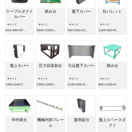
ケーブルダクト
踏み台
盤下カバー
柱パレット
カバー
▼サイズ
▼サイズ
▼サイズ
▼サイズ
610×360×87...
2600×1500×...
500×200×10...
1240×920×8...
盤上カバー
圧力容器架台
引込盤下カバー
踏み台
▼サイズ
▼サイズ
▼サイズ
▼サイズ
1400×240×7...
1500×1200×...
1130×350×5...
800×1100×6...
RI作業台
機械内部フレー
盤用架台
盤上スペースダ
ム
クト