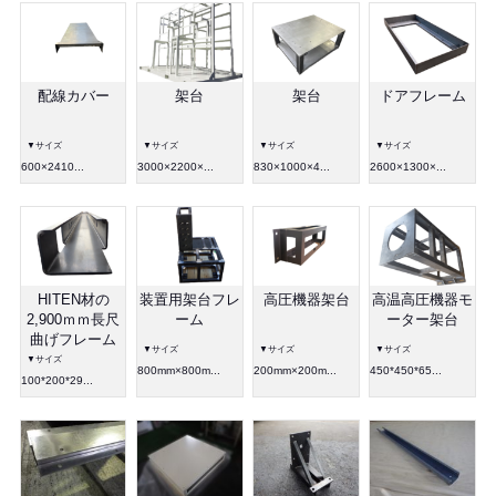
配線カバー
架台
架台
ドアフレーム
▼サイズ
▼サイズ
▼サイズ
▼サイズ
600×2410...
3000×2200×...
830×1000×4...
2600×1300×...
HITEN材の
装置用架台フレ
高圧機器架台
高温高圧機器モ
2,900ｍｍ長尺
ーム
ーター架台
曲げフレーム
▼サイズ
▼サイズ
▼サイズ
▼サイズ
800mm×800m...
200mm×200m...
450*450*65...
100*200*29...