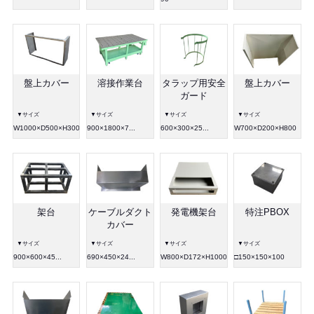
盤上カバー
溶接作業台
タラップ用安全
盤上カバー
ガード
▼サイズ
▼サイズ
▼サイズ
▼サイズ
W1000×D500×H300
900×1800×7...
600×300×25...
W700×D200×H800
架台
ケーブルダクト
発電機架台
特注PBOX
カバー
▼サイズ
▼サイズ
▼サイズ
▼サイズ
900×600×45...
690×450×24...
W800×D172×H1000
□150×150×100