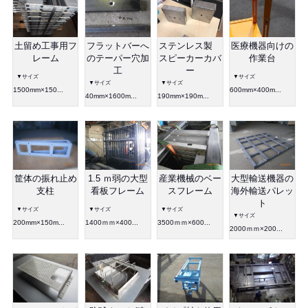
土留め工事用フ
フラットバーへ
ステンレス製
医療機器向けの
レーム
のテーパー穴加
スピーカーカバ
作業台
工
ー
▼サイズ
▼サイズ
▼サイズ
▼サイズ
1500mm×150...
600mm×400m...
40mm×1600m...
190mm×190m...
筐体の振れ止め
1.5 ｍ弱の大型
産業機械のベー
大型輸送機器の
支柱
看板フレーム
スフレーム
海外輸送パレッ
ト
▼サイズ
▼サイズ
▼サイズ
▼サイズ
200mm×150m...
1400ｍｍ×400...
3500ｍｍ×600...
2000ｍｍ×200...