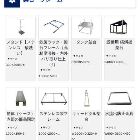
スタンド【ステ
鉄製ラック・架
タンク架台
設備用 縞鋼板
ンレス 酸洗
台フレーム（高
架台
い】
精度溶接・内外
▼サイズ
▼サイズ
バリ取り仕上
▼サイズ
850×850×50...
2400×1200×...
げ）
300×300×75...
▼サイズ
1500×1500×...
筐体（ケース）
ステンレス製フ
キュービクル架
水流出防止金具
内部の部品固定
レーム
台
▼サイズ
▼サイズ
▼サイズ
▼サイズ
1000×300×3...
1000×2000×...
Ｗ2900×Ｄ320×Ｈ
W600×D600×H50
90