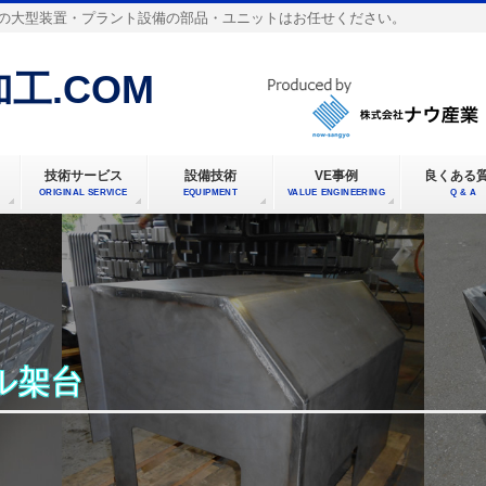
の大型装置・プラント設備の部品・ユニットはお任せください。
工.COM
技術サービス
設備技術
VE事例
良くある
ORIGINAL SERVICE
EQUIPMENT
VALUE ENGINEERING
Q & A
ル架台