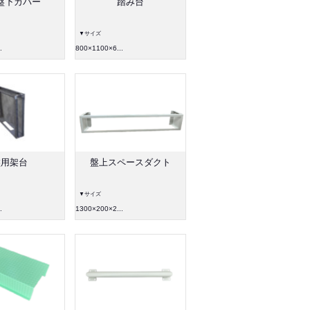
盤下カバー
踏み台
▼サイズ
.
800×1100×6...
盤用架台
盤上スペースダクト
▼サイズ
.
1300×200×2...