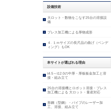
設備技術
大ロット・数物をこなす25台の溶接設
備
プレス加工機による厚物成形
４. １ｍサイズの長尺品の曲げ（ベンデ
ィング）もOK
本サイトが選ばれる理由
t4.5～t12.0の中厚・厚板板金加工と溶
接・組み立て
25台の溶接機とロボット溶接・プレス
加工機による 大ロット・量産対応
形鋼（型鋼）・パイプのレーザー加
工、溶接、組み立て