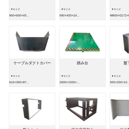
▼サイズ
▼サイズ
▼サイズ
900×600×45...
690×450×24...
W800×D172×
ケーブルダクトカバー
踏み台
盤
▼サイズ
▼サイズ
▼サイズ
610×360×87...
2600×1500×...
500×200×10..