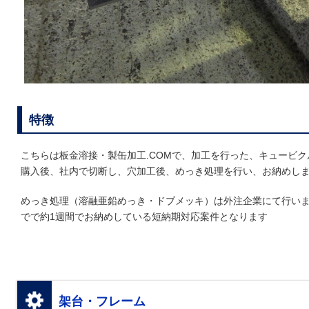
特徴
こちらは板金溶接・製缶加工.COMで、加工を行った、キュービ
購入後、社内で切断し、穴加工後、めっき処理を行い、お納めし
めっき処理（溶融亜鉛めっき・ドブメッキ）は外注企業にて行い
でで約1週間でお納めしている短納期対応案件となります
架台・フレーム