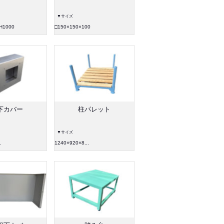
▼サイズ
H1000
□150×150×100
下カバー
柱パレット
▼サイズ
.
1240×920×8...