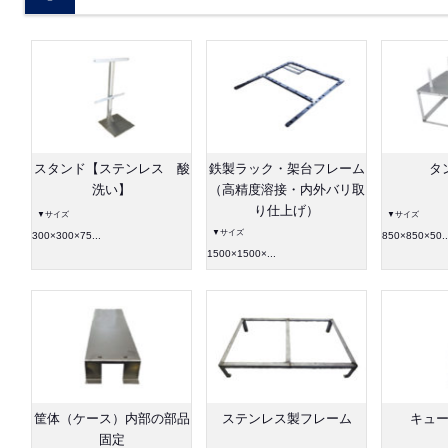
スタンド【ステンレス 酸
鉄製ラック・架台フレーム
タ
洗い】
（高精度溶接・内外バリ取
り仕上げ）
▼サイズ
▼サイズ
▼サイズ
300×300×75...
850×850×50..
1500×1500×...
筐体（ケース）内部の部品
ステンレス製フレーム
キュ
固定