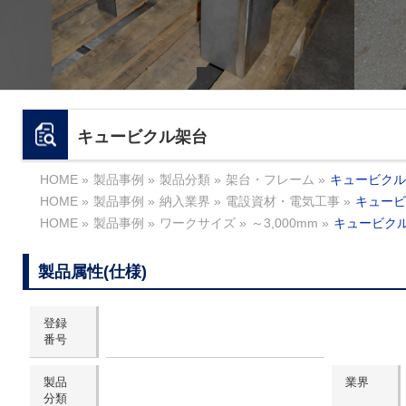
キュービクル架台
HOME
»
製品事例
»
製品分類
»
架台・フレーム
»
キュービクル
HOME
»
製品事例
»
納入業界
»
電設資材・電気工事
»
キュービ
HOME
»
製品事例
»
ワークサイズ
»
～3,000mm
»
キュービク
製品属性(仕様)
登録
番号
製品
業界
分類