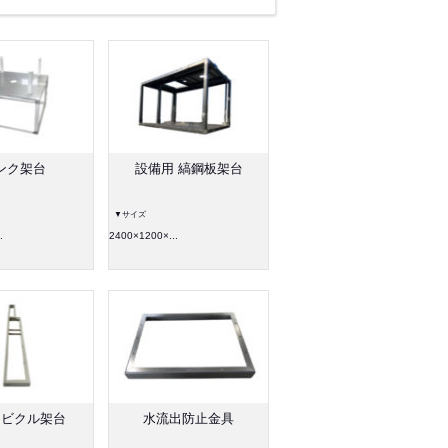
ンク架台
設備用 縞鋼板架台
▼サイズ
.
2400×1200×...
ービクル架台
水流出防止金具