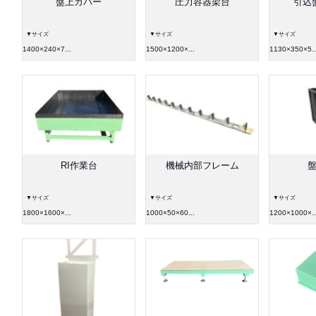
盤上カバー
圧力容器架台
引込
▼サイズ
▼サイズ
▼サイズ
1400×240×7...
1500×1200×...
1130×350×5..
RI作業台
機械内部フレーム
▼サイズ
▼サイズ
▼サイズ
1800×1600×...
1000×50×60...
1200×1000×..