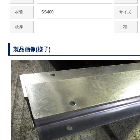
材質
SS400
サイズ
板厚
工程
製品画像(様子)