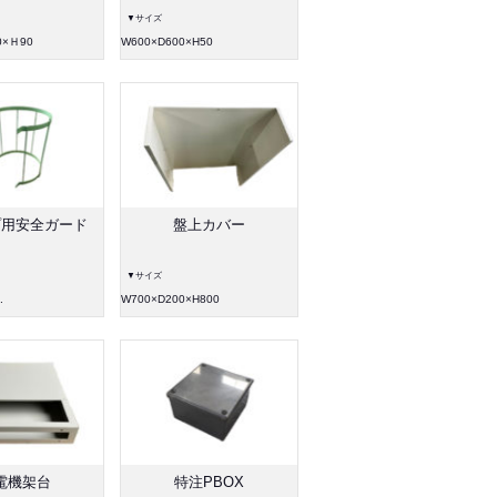
▼サイズ
0×Ｈ90
W600×D600×H50
プ用安全ガード
盤上カバー
▼サイズ
.
W700×D200×H800
電機架台
特注PBOX