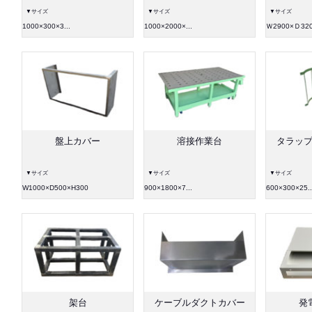
▼サイズ
▼サイズ
▼サイズ
1000×300×3...
1000×2000×...
Ｗ2900×Ｄ32
盤上カバー
溶接作業台
タラッ
▼サイズ
▼サイズ
▼サイズ
W1000×D500×H300
900×1800×7...
600×300×25..
架台
ケーブルダクトカバー
発