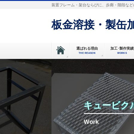
装置フレーム・架台ならびに、歩廊・階段など
板金溶接・製缶加
選ばれる理由
加工･製作実績
THE REASON
WORKS
キュービク
Work